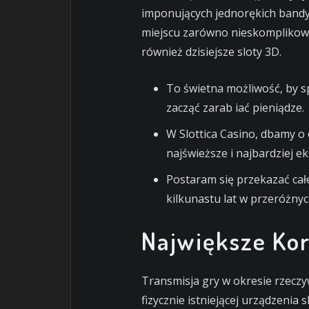
imponujących jednorękich bandyt
miejscu zarówno nieskomplikow
również dzisiejsze sloty 3D.
To świetna możliwość, by s
zacząć zarab iać pieniądze.
W Slottica Casino, dbamy 
najświeższe i najbardziej e
Postaram się przekazać cał
kilkunastu lat w przeróżnyc
Największe Ko
Transmisja gry w okresie rzeczy
fizycznie istniejącej urządzenia 