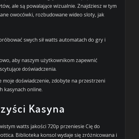
ów, ale są powalające wizualnie. Znajdziesz w tym
ane owocówki, rozbudowane wideo sloty, jak
próbować swych sił watts automatach do gry i
o owo, aby naszym użytkownikom zapewnić
kscytujące doświadczenia.
e moje doświadczenie, zdobyte na przestrzeni
h kasynach online.
rzyści Kasyna
wistym watts jakości 720p przeniesie Cię do
slottica. Biblioteka konsol wydaje się zróżnicowana i