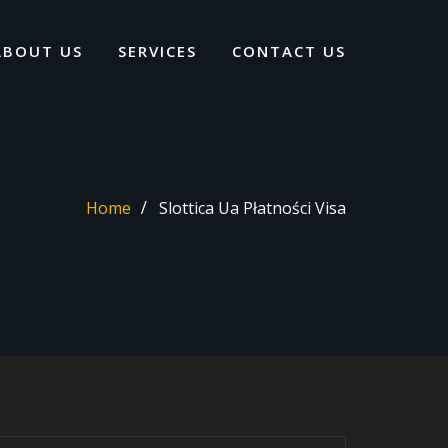
ABOUT US
SERVICES
CONTACT US
Home
Slottica Ua Płatności Visa