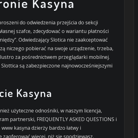
tronie Kasyna
proszeni do odwiedzenia przejścia do sekcji
własnej szafce, zdecydować o wariantu płatności
niędzy”. Odwiedzający Slotica nie zaakceptować
 niczego pobierać na swoje urządzenie, trzeba,
 lustro za pośrednictwem przeglądarki mobilnej.
 Slottica są zabezpieczone najnowocześniejszymi
cie Kasyna
wnież użyteczne odnośniki, w naszym licencja,
rogram partnerski, FREQUENTLY ASKED QUESTIONS i
 www kasyna dzierży bardzo łatwy i
e zaoferować więcej, niż się spodziewasz,