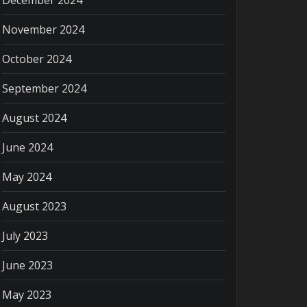
December 2024
November 2024
October 2024
September 2024
August 2024
June 2024
May 2024
August 2023
July 2023
June 2023
May 2023