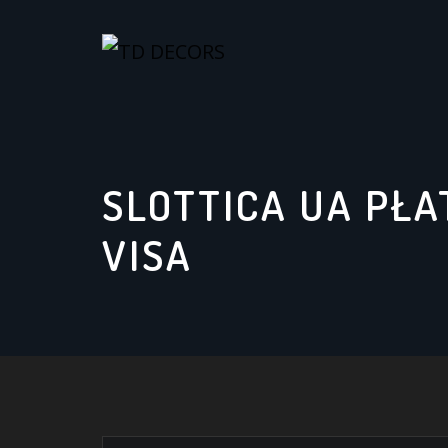
Skip
to
content
SLOTTICA UA PŁA
VISA