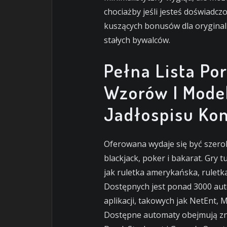
chociażby jeśli jesteś doświadc
kuszących bonusów dla oryginal
stałych bywalców.
Pełna Lista Po
Wzorów I Model
Jadłospisu Ko
Oferowana wydaje się być szerok
blackjack, poker i bakarat. Gry 
jak ruletka amerykańska, ruletka
Dostępnych jest ponad 3000 
aplikacji, takowych jak NetEnt, 
Dostępne automaty obejmują zn