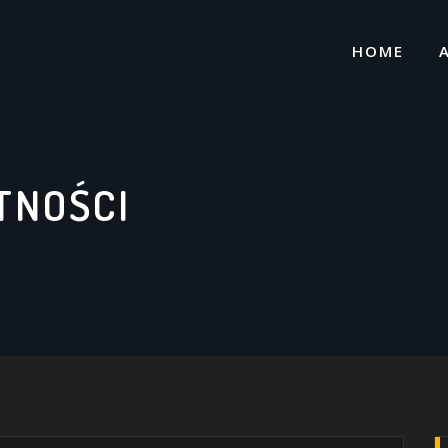
HOME
TNOŚCI