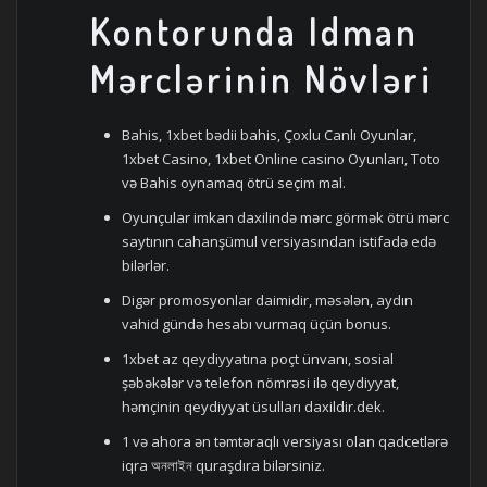
Kontorunda Idman
Mərclərinin Növləri
Bahis, 1xbet bədii bahis, Çoxlu Canlı Oyunlar,
1xbet Casino, 1xbet Online casino Oyunları, Toto
və Bahis oynamaq ötrü seçim mal.
Oyunçular imkan daxilində mərc görmək ötrü mərc
saytının cahanşümul versiyasından istifadə edə
bilərlər.
Digər promosyonlar daimidir, məsələn, aydın
vahid gündə hesabı vurmaq üçün bonus.
1xbet az qeydiyyatına poçt ünvanı, sosial
şəbəkələr və telefon nömrəsi ilə qeydiyyat,
həmçinin qeydiyyat üsulları daxildir.dek.
1 və ahora ən təmtəraqlı versiyası olan qadcetlərə
iqra অনলাইন quraşdıra bilərsiniz.