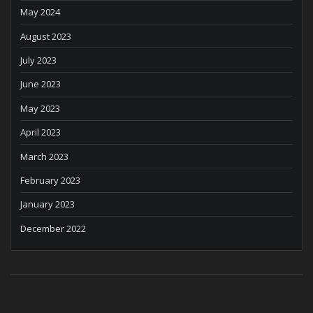
May 2024
August 2023
July 2023
June 2023
May 2023
April 2023
March 2023
February 2023
January 2023
December 2022