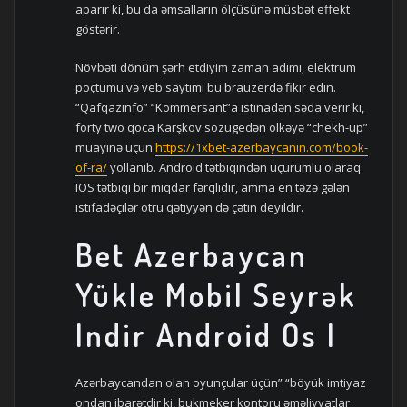
aparır ki, bu da əmsalların ölçüsünə müsbət effekt
göstərir.
Növbəti dönüm şərh etdiyim zaman adımı, elektrum
poçtumu və veb saytımı bu brauzerdə fikir edin.
“Qafqazinfo” “Kommersant”a istinadən səda verir ki,
forty two qoca Karşkov sözügedən ölkəyə “chekh-up”
müayinə üçün
https://1xbet-azerbaycanin.com/book-
of-ra/
yollanıb. Android tətbiqindən uçurumlu olaraq
IOS tətbiqi bir miqdar fərqlidir, amma en təzə gələn
istifadəçilər ötrü qətiyyən də çətin deyildir.
Bet Azerbaycan
Yükle Mobil Seyrək
Indir Android Os I
Azərbaycandan olan oyunçular üçün” “böyük imtiyaz
ondan ibarətdir ki, bukmeker kontoru əməliyyatlar