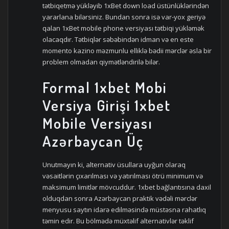
tətbiqetmə yükləyib 1xBet down load üstünlüklərindən
yararlana bilərsiniz. Bundan sonra isə var-yox geriyə
qalan 1xBet mobile phone versiyası tətbiqi yükləmək
olacaqdır. Tətbiqlər səbəbindən idman və en este
momento kazino məzmunlu elliklə bədii mərclər əsla bir
problem olmadan qiymətləndirilə bilər.
Formal 1xbet Mobi
Versiya Girişi 1xbet
Mobile Versiyası
Azərbaycan Üç
Unutmayın ki, alternativ üsullara uyğun olaraq
vəsaitlərin çıxarılması və yatırılması ötrü minimum və
maksimum limitlər mövcuddur. 1xbet bağlantısına daxil
olduqdan sonra Azərbaycan praktik vədəli mərclər
menyusu saytın idarə edilməsində müstəsna rahatlıq
təmin edir. Bu bölmədə müxtəlif alternativlər təklif