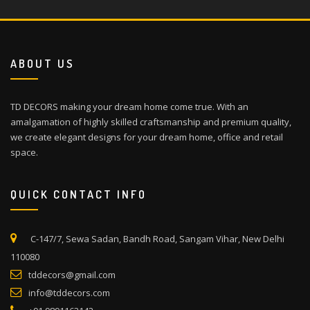
ABOUT US
TD DECORS making your dream home come true. With an
amalgamation of highly skilled craftsmanship and premium quality,
we create elegant designs for your dream home, office and retail
space.
QUICK CONTACT INFO
C-147/7, Sewa Sadan, Bandh Road, Sangam Vihar, New Delhi
110080
tddecors@gmail.com
info@tddecors.com