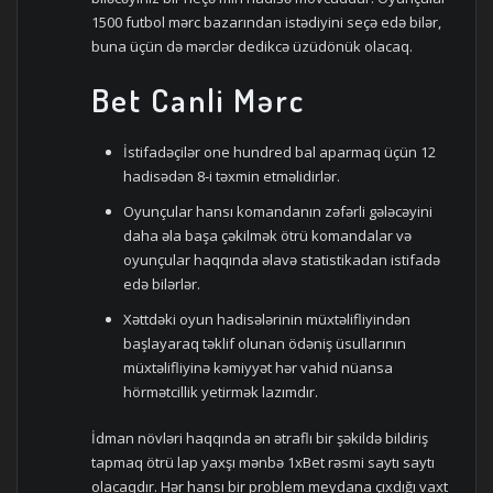
1500 futbol mərc bazarından istədiyini seçə edə bilər,
buna üçün də mərclər dedikcə üzüdönük olacaq.
Bet Canli Mərc
İstifadəçilər one hundred bal aparmaq üçün 12
hadisədən 8-i təxmin etməlidirlər.
Oyunçular hansı komandanın zəfərli gələcəyini
daha əla başa çəkilmək ötrü komandalar və
oyunçular haqqında əlavə statistikadan istifadə
edə bilərlər.
Xəttdəki oyun hadisələrinin müxtəlifliyindən
başlayaraq təklif olunan ödəniş üsullarının
müxtəlifliyinə kəmiyyət hər vahid nüansa
hörmətcillik yetirmək lazımdır.
İdman növləri haqqında ən ətraflı bir şəkildə bildiriş
tapmaq ötrü lap yaxşı mənbə 1xBet rəsmi saytı saytı
olacaqdır. Hər hansı bir problem meydana çıxdığı vaxt