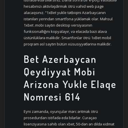
hesabınızı aktivləşdirmək ötrü vahid web page
alacaqsınız. “1xBet yukle tətbiqini Azərbaycanın
istənilən yerindən smartfona yükləmək olar. Məhsul
1xbet .mobi saytın desktop versiyasının
funksionallığını kopyalayır, və eləcədə bəzi əlavə
üstünlüklərə malikdir. Smartfonlar ötrü 1xBet mobil
proqram əsl saytın bütün xüsusiyyətlərinə malikdir.
Bet Azerbaycan
Qeydiyyat Mobi
Arizona Yukle Elaqe
Nomresi 614
Eyni zamanda, oyunçular mərc əritmək ötrü
prosedurdan istifadə edə bilərlər. Curaçao
lisenziyasına sahib olan xbet, 50-dən ən dildə xidmət