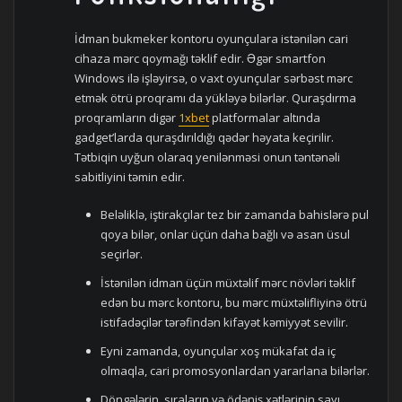
İdman bukmeker kontoru oyunçulara istənilən cari
cihaza mərc qoymağı təklif edir. Əgər smartfon
Windows ilə işləyirsə, o vaxt oyunçular sərbəst mərc
etmək ötrü proqramı da yükləyə bilərlər. Quraşdırma
proqramların digər
1xbet
platformalar altında
gadget’larda quraşdırıldığı qədər həyata keçirilir.
Tətbiqin uyğun olaraq yenilənməsi onun təntənəli
sabitliyini təmin edir.
Beləliklə, iştirakçılar tez bir zamanda bahislərə pul
qoya bilər, onlar üçün daha bağlı və asan üsul
seçirlər.
İstənilən idman üçün müxtəlif mərc növləri təklif
edən bu mərc kontoru, bu mərc müxtəlifliyinə ötrü
istifadəçilər tərəfindən kifayət kəmiyyət sevilir.
Eyni zamanda, oyunçular xoş mükafat da iç
olmaqla, cari promosyonlardan yararlana bilərlər.
Döngələrin, sıraların və ödəniş xətlərinin sayı