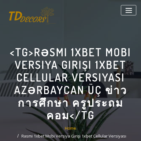
Skip
to
content
<TG>RƏSMI 1XBET MOBI
VERSIYA GIRIŞI 1XBET
CELLULAR VERSIYASI
AZƏRBAYCAN ÜÇ ข่าว
การศึกษา ครูประถม
คอม</TG
Home
Rəsmi 1xbet Mobi Versiya Girişi 1xbet Cellular Versiyası