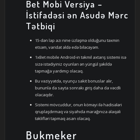
Bet Mobi Versiya –
İstifadəsi ən Asudə Mərc
Tətbiqi
15-dən lap azı nine üzləşmə olduğunu təxmin
etsəm, varidat əldə edə biləcəyəm.
1xBet mobile Android-in təkmil axtarış sistemi isə
sizə istədiyiniz oyunları ən yüngül şəkildə
tapmağa yardımçı olacaq.
Bu vəziyyətdə, oyunçu sakit bonuslar alır,
bununla da sayta sonrakı giriş daha da vəcdli
olacaqdır.
Sistemi mövcuddur, onun köməyi ilə hadisələri
qruplaşdırmaq və siyahıda marağınıza əlaqəli
təklifləri tapmaq asan olacaq.
Bukmeker