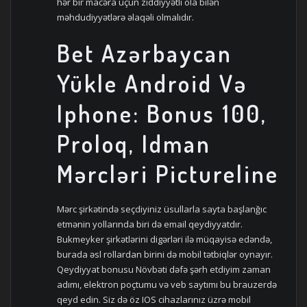
hər bir macəra üçün ziddiyyətli ola bilən
məhdudiyyətlərə əlaqəli olmalıdır.
Bet Azərbaycan
Yükle Android Və
Iphone: Bonus 100,
Proloq, Idman
Mərcləri Pictureline
Mərc şirkətində seçdiyiniz üsullarla sayta başlanğıc
etmənin yollarında biri də email qeydiyyatdır.
Bukmeyker şirkətlərini digərləri ilə müqayisə edəndə,
burada əsl rollardan birini də mobil tətbiqlər oynayır.
Qeydiyyat bonusu Növbəti dəfə şərh etdiyim zaman
adımı, elektron poçtumu və veb saytımı bu brauzerdə
qeyd edin. Siz də öz IOS cihazlarınız üzrə mobil