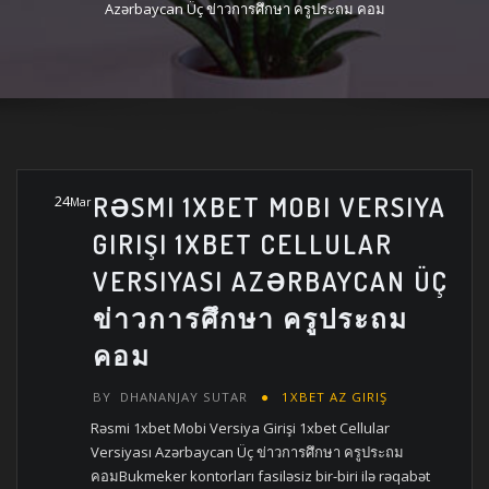
Azərbaycan Üç ข่าวการศึกษา ครูประถม คอม
RƏSMI 1XBET MOBI VERSIYA
24
Mar
GIRIŞI 1XBET CELLULAR
VERSIYASI AZƏRBAYCAN ÜÇ
ข่าวการศึกษา ครูประถม
คอม
BY
DHANANJAY SUTAR
1XBET AZ GIRIŞ
Rəsmi 1xbet Mobi Versiya Girişi 1xbet Cellular
Versiyası Azərbaycan Üç ข่าวการศึกษา ครูประถม
คอม
Bukmeker kontorları fasiləsiz bir-biri ilə rəqabət