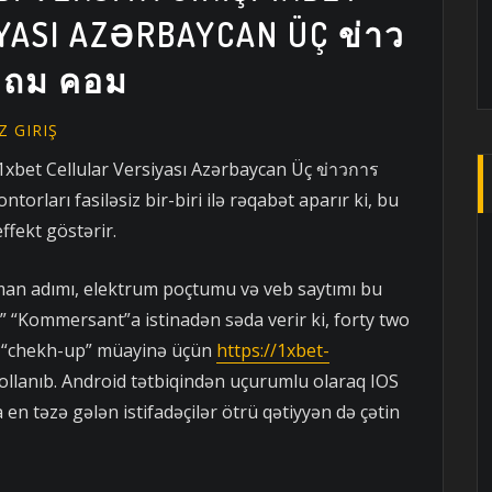
YASI AZƏRBAYCAN ÜÇ ข่าว
ะถม คอม
Z GIRIŞ
1xbet Cellular Versiyası Azərbaycan Üç ข่าวการ
orları fasiləsiz bir-biri ilə rəqabət aparır ki, bu
fekt göstərir.
an adımı, elektrum poçtumu və veb saytımı bu
o” “Kommersant”a istinadən səda verir ki, forty two
 “chekh-up” müayinə üçün
https://1xbet-
ollanıb. Android tətbiqindən uçurumlu olaraq IOS
 en təzə gələn istifadəçilər ötrü qətiyyən də çətin