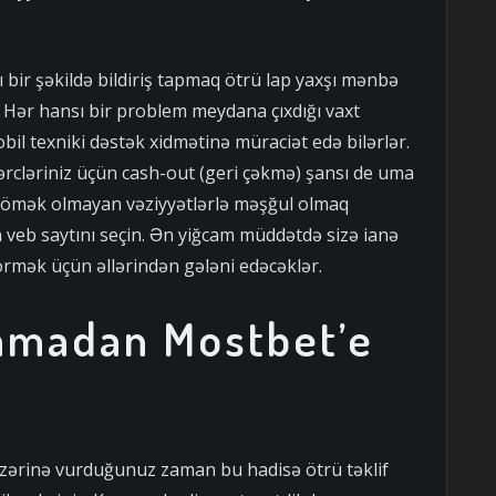
 bir şəkildə bildiriş tapmaq ötrü lap yaxşı mənbə
r. Hər hansı bir problem meydana çıxdığı vaxt
l texniki dəstək xidmətinə müraciət edə bilərlər.
rcləriniz üçün cash-out (geri çəkmə) şansı de uma
zə kömək olmayan vəziyyətlərlə məşğul olmaq
 veb saytını seçin. Ən yiğcam müddətdə sizə ianə
örmək üçün əllərindən gələni edəcəklər.
amadan Mostbet’e
n
 üzərinə vurduğunuz zaman bu hadisə ötrü təklif