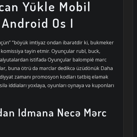
can Yükle Mobil
 Android Os I
çün” “böyük imtiyaz ondan ibarətdir ki, bukmeker
komissiya təyin etmir. Oyunçular rubl, buck,
valyutalardan istifadə Oyunçular balompié mərc
bilər, buna ötrü də mərclər dedikcə üzüdönük Daha
ydiyyat zamanı promosyon kodları tətbiq eləmək
əsilə iddiaları yoxlaya, oyunları oynaya və kuponları
an Idmana Necə Mərc