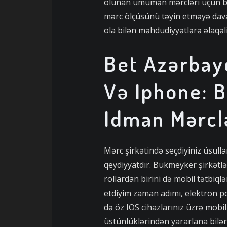
olunan ümumən mərcləri üçün bil
mərc ölçüsünü təyin etməyə davam
ola bilən məhdudiyyətlərə əlaqəli
Bet Azərbay
Və Iphone: B
Idman Mərclə
Mərc şirkətində seçdiyiniz üsulla
qeydiyyatdır. Bukmeyker şirkətlə
rollardan birini də mobil tətbiq
etdiyim zaman adımı, elektron p
də öz IOS cihazlarınız üzrə mobi
üstünlüklərindən yararlana bilər