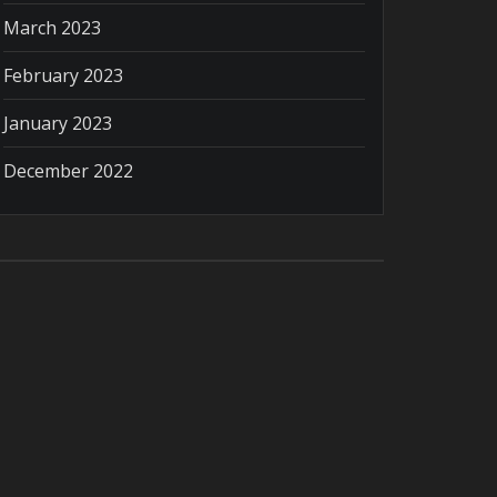
March 2023
February 2023
January 2023
December 2022