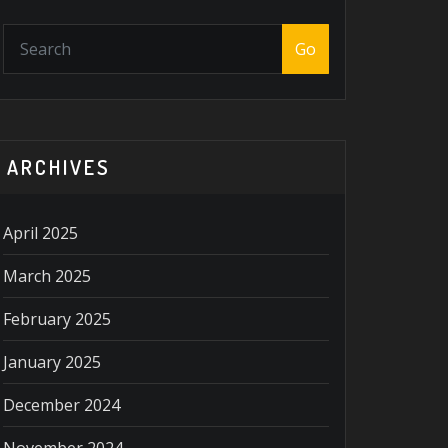
Go
ARCHIVES
April 2025
March 2025
February 2025
January 2025
December 2024
November 2024