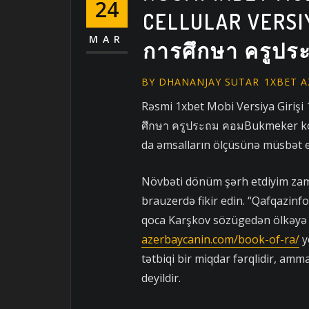
24
CELLULAR VERSI
MAR
การศึกษา ครูปร
BY
DHANANJAY SUTAR
1XBET A
Rəsmi 1xbet Mobi Versiya Girişi 
ศึกษา ครูประถม คอม
Bukmeker kont
da əmsalların ölçüsünə müsbət ef
Növbəti dönüm şərh etdiyim zam
brauzerdə fikir edin. “Qafqazinf
qoca Karşkov sözügedən ölkəyə
azerbaycanin.com/book-of-ra/
y
tətbiqi bir miqdar fərqlidir, amma
deyildir.