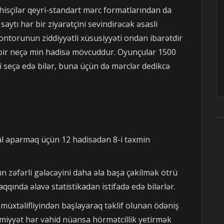
hisçilər qeyri-standart mərc formatlarından da
 saytı hər bir ziyarətçini sevindirəcək əsasli
kontorunun ziddiyyətli xüsusiyyəti ondan ibarətdir
z bir neçə min hadisə mövcuddur. Oyunçular 1500
i seçə edə bilər, buna üçün də mərclər dedikcə
bal aparmaq üçün 12 hadisədən 8-i təxmin
 zəfərli gələcəyini daha əla başa çəkilmək ötrü
qında əlavə statistikadan istifadə edə bilərlər.
 müxtəlifliyindən başlayaraq təklif olunan ödəniş
kəmiyyət hər vahid nüansa hörmətcillik yetirmək