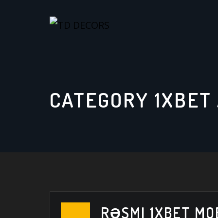
Skip
to
content
CATEGORY 1XBET 
RƏSMI 1XBET MOB